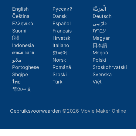
English
Русский
اَلْعَرَبِيَّةُ
Čeština
Dansk
Deutsch
Ελληνικά
Español
فارْسِى
Suomi
Français
עִבְרִית
हिंदी
Hrvatski
Magyar
Indonesia
Italiano
日本語
ꦧꦱ ꦗꦮ
한국어
Mɔŋɢɔ̆
ملايو
Norsk
Polski
Portoghese
Română
Srpskohrvatski
Shqipe
Srpski
Svenska
ไทย
Türk
Việt
简体中文
Gebruiksvoorwaarden
©2026 Movie Maker Online