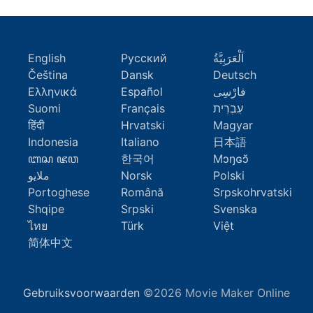
English
Русский
اَلْعَرَبِيَّةُ
Čeština
Dansk
Deutsch
Ελληνικά
Español
فارْسِى
Suomi
Français
עִבְרִית
हिंदी
Hrvatski
Magyar
Indonesia
Italiano
日本語
ꦧꦱ ꦗꦮ
한국어
Mɔŋɢɔ̆
ملايو
Norsk
Polski
Portoghese
Română
Srpskohrvatski
Shqipe
Srpski
Svenska
ไทย
Türk
Việt
简体中文
Gebruiksvoorwaarden
©2026 Movie Maker Online