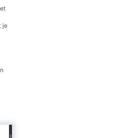
et
 je
en