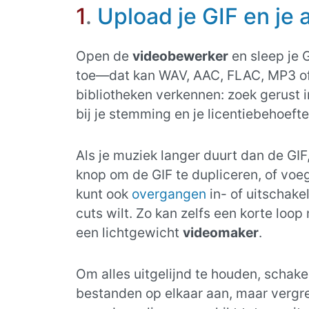
1
.
Upload je GIF en je 
Open de
videobewerker
en sleep je G
toe—dat kan WAV, AAC, FLAC, MP3 of vr
bibliotheken verkennen: zoek gerust 
bij je stemming en je licentiebehoefte
Als je muziek langer duurt dan de GIF
knop om de GIF te dupliceren, of voe
kunt ook
overgangen
in- of uitschake
cuts wilt. Zo kan zelfs een korte loo
een lichtgewicht
videomaker
.
Om alles uitgelijnd te houden, schake
bestanden op elkaar aan, maar vergren