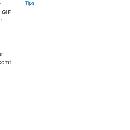
Tips
r
 GIF
:
er
 komt