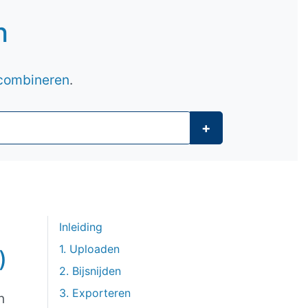
n
combineren
.
+
Inleiding
1. Uploaden
)
2. Bijsnijden
3. Exporteren
n