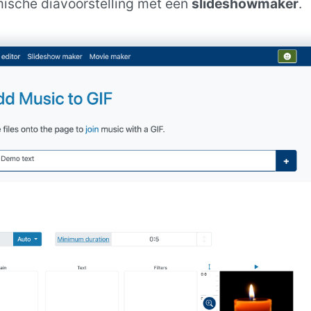
tmische diavoorstelling met een
slideshowmaker
.