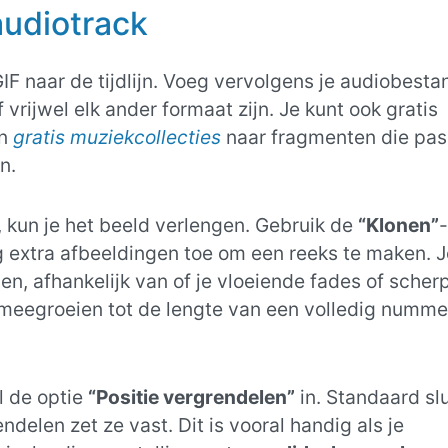
audiotrack
IF naar de tijdlijn. Voeg vervolgens je audiobesta
ijwel elk ander formaat zijn. Je kunt ook gratis
in
gratis muziekcollecties
naar fragmenten die pa
n.
, kun je het beeld verlengen. Gebruik de
“Klonen”
-
g extra afbeeldingen toe om een reeks te maken. J
len, afhankelijk van of je vloeiende fades of scher
p meegroeien tot de lengte van een volledig numme
l de optie
“Positie vergrendelen”
in. Standaard sl
delen zet ze vast. Dit is vooral handig als je